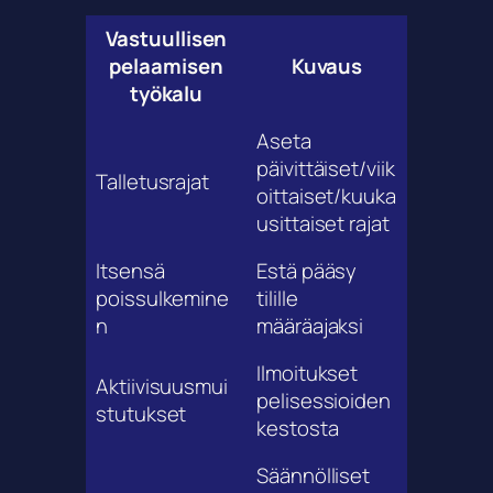
Vastuullisen
pelaamisen
Kuvaus
työkalu
Aseta
päivittäiset/viik
Talletusrajat
oittaiset/kuuka
usittaiset rajat
Itsensä
Estä pääsy
poissulkemine
tilille
n
määräajaksi
Ilmoitukset
Aktiivisuusmui
pelisessioiden
stutukset
kestosta
Säännölliset