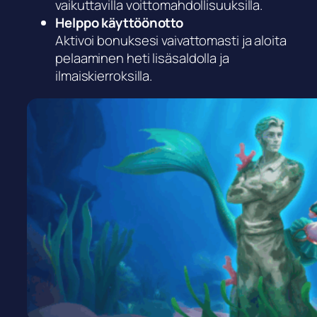
vaikuttavilla voittomahdollisuuksilla.
Helppo käyttöönotto
Aktivoi bonuksesi vaivattomasti ja aloita
pelaaminen heti lisäsaldolla ja
ilmaiskierroksilla.