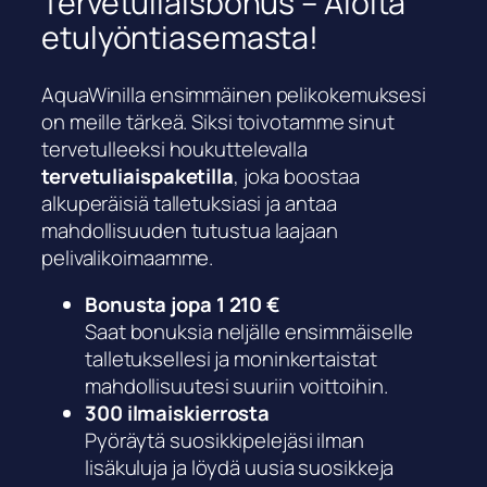
Tervetuliaisbonus – Aloita
etulyöntiasemasta!
AquaWinilla ensimmäinen pelikokemuksesi
on meille tärkeä. Siksi toivotamme sinut
tervetulleeksi houkuttelevalla
tervetuliaispaketilla
, joka boostaa
alkuperäisiä talletuksiasi ja antaa
mahdollisuuden tutustua laajaan
pelivalikoimaamme.
Bonusta jopa 1 210 €
Saat bonuksia neljälle ensimmäiselle
talletuksellesi ja moninkertaistat
mahdollisuutesi suuriin voittoihin.
300 ilmaiskierrosta
Pyöräytä suosikkipelejäsi ilman
lisäkuluja ja löydä uusia suosikkeja