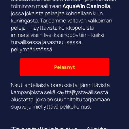
toiminnan maailmaan
AquaWin Casinolla
,
jossa jokaista pelaajaa kohdellaan kuin
kuningasta. Tarjoamme valtavan valikoiman
pelejä – näyttävistä kolikkopeleistä
immersiivisiin live-kasinopöytiin – kaikki
turvallisessa ja vastuullisessa
peliympäristössä.
Pelaa nyt
Nauti anteliaista bonuksista, jännittävistä
kampanjoista sekä käyttäjäystävällisestä
alustasta, joka on suunniteltu tarjoamaan
sujuva ja miellyttävä pelikokemus.