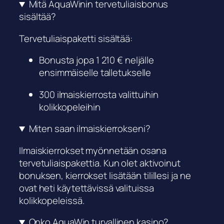
Mitä AquaWinin tervetuliaisbonus
sisältää?
Tervetuliaispaketti sisältää:
Bonusta jopa 1 210 € neljälle
ensimmäiselle talletukselle
300 ilmaiskierrosta valittuihin
kolikkopeleihin
Miten saan ilmaiskierrokseni?
Ilmaiskierrokset myönnetään osana
tervetuliaispakettia. Kun olet aktivoinut
bonuksen, kierrokset lisätään tilillesi ja ne
ovat heti käytettävissä valituissa
kolikkopeleissä.
Onko AquaWin turvallinen kasino?