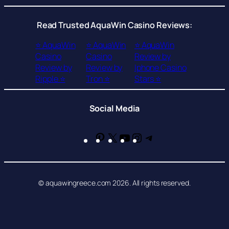
Read Trusted AquaWin Casino Reviews:
⭐️ AquaWin
⭐️ AquaWin
⭐️ AquaWin
Casino
Casino
Review by
Review by
Review by
Iphone Casino
Ripple ⭐️
Tron ⭐️
Stars ⭐️
Social Media
Pinterest
X
YouTube
Instagram
Telegram
© aquawingreece.com 2026. All rights reserved.